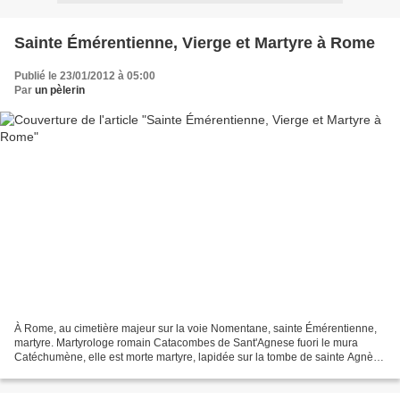
Sainte Émérentienne, Vierge et Martyre à Rome
Publié le 23/01/2012 à 05:00
Par
un pèlerin
À Rome, au cimetière majeur sur la voie Nomentane, sainte Émérentienne,
martyre. Martyrologe romain Catacombes de Sant'Agnese fuori le mura
Catéchumène, elle est morte martyre, lapidée sur la tombe de sainte Agnès
dont elle était la sœur de lait. Elle...