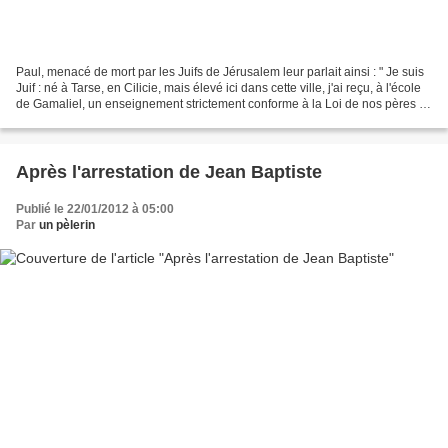
Paul, menacé de mort par les Juifs de Jérusalem leur parlait ainsi : " Je suis
Juif : né à Tarse, en Cilicie, mais élevé ici dans cette ville, j'ai reçu, à l'école
de Gamaliel, un enseignement strictement conforme à la Loi de nos pères ;
je défendais...
Après l'arrestation de Jean Baptiste
Publié le 22/01/2012 à 05:00
Par
un pèlerin