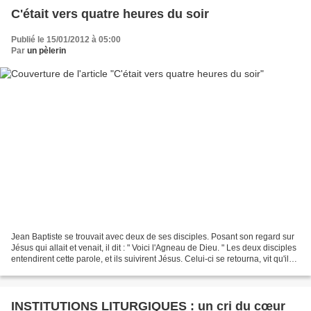
C'était vers quatre heures du soir
Publié le 15/01/2012 à 05:00
Par
un pèlerin
Jean Baptiste se trouvait avec deux de ses disciples. Posant son regard sur
Jésus qui allait et venait, il dit : " Voici l'Agneau de Dieu. " Les deux disciples
entendirent cette parole, et ils suivirent Jésus. Celui-ci se retourna, vit qu'ils
le suivaient,...
INSTITUTIONS LITURGIQUES : un cri du cœur