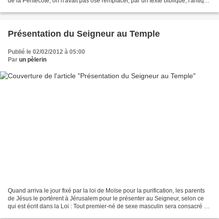
de la Pentecôte, on n'avait pas osé remplacer, par un texte biblique, l'antique
verset alléluiatique,...
Présentation du Seigneur au Temple
Publié le 02/02/2012 à 05:00
Par
un pèlerin
Quand arriva le jour fixé par la loi de Moïse pour la purification, les parents
de Jésus le portèrent à Jérusalem pour le présenter au Seigneur, selon ce
qui est écrit dans la Loi : Tout premier-né de sexe masculin sera consacré au
Seigneur. Ils venaient...