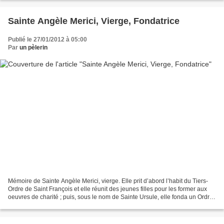
Sainte Angèle Merici, Vierge, Fondatrice
Publié le 27/01/2012 à 05:00
Par
un pèlerin
Mémoire de Sainte Angèle Merici, vierge. Elle prit d’abord l’habit du Tiers-
Ordre de Saint François et elle réunit des jeunes filles pour les former aux
oeuvres de charité ; puis, sous le nom de Sainte Ursule, elle fonda un Ordre
féminin, avec pour objectif...