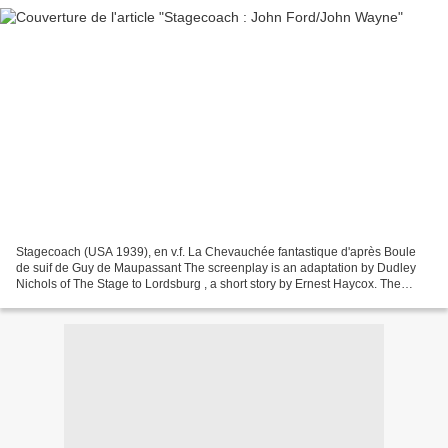
Stagecoach (USA 1939), en v.f. La Chevauchée fantastique d'après Boule
de suif de Guy de Maupassant The screenplay is an adaptation by Dudley
Nichols of The Stage to Lordsburg , a short story by Ernest Haycox. The
rights to Lordsburg were bought by John...