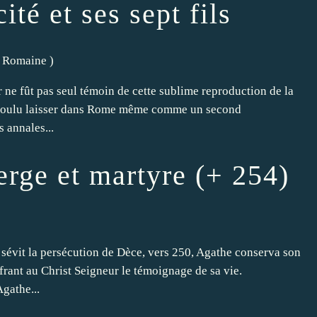
é et ses sept fils
té Romaine
)
r ne fût pas seul témoin de cette sublime reproduction de la
it voulu laisser dans Rome même comme un second
s annales...
erge et martyre (+ 254)
d sévit la persécution de Dèce, vers 250, Agathe conserva son
ffrant au Christ Seigneur le témoignage de sa vie.
gathe...