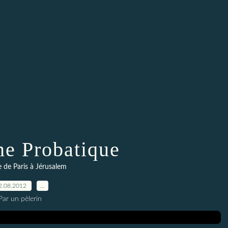
ne Probatique
re de Paris à Jérusalem
2.08.2012
…
Par un pèlerin