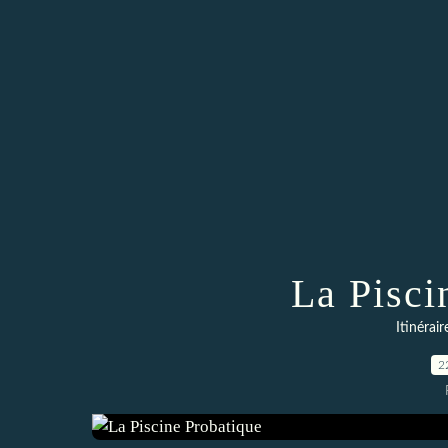
La Pisci
Itinérai
2