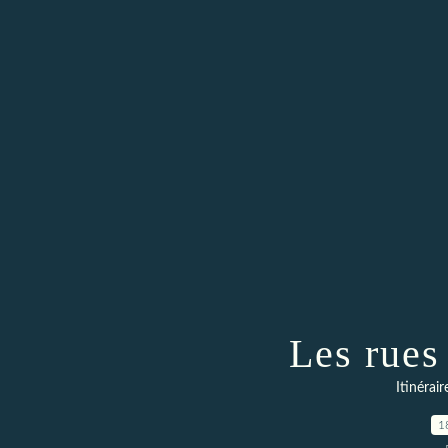
Les rues
Itinérai
1