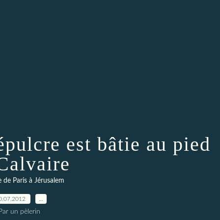
épulcre est bâtie au pied
Calvaire
re de Paris à Jérusalem
0.07.2012
…
Par un pèlerin