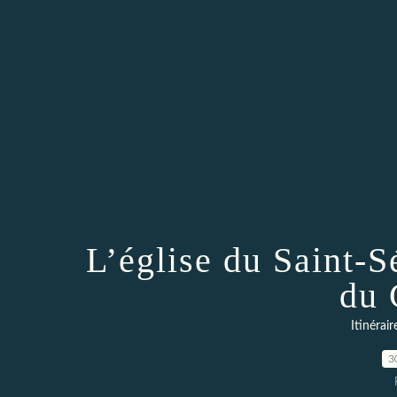
L’église du Saint-S
du 
Itinérai
3