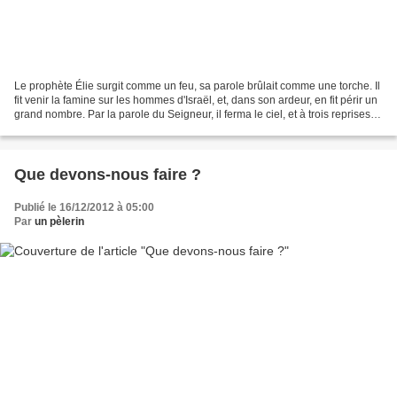
Le prophète Élie surgit comme un feu, sa parole brûlait comme une torche. Il
fit venir la famine sur les hommes d'Israël, et, dans son ardeur, en fit périr un
grand nombre. Par la parole du Seigneur, il ferma le ciel, et à trois reprises il
en fit descendre...
Que devons-nous faire ?
Publié le 16/12/2012 à 05:00
Par
un pèlerin