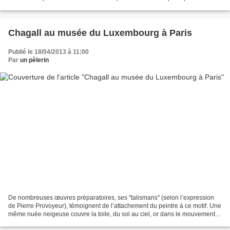
vingtaine de représentants syndicaux Force...
Chagall au musée du Luxembourg à Paris
Publié le 18/04/2013 à 11:00
Par
un pèlerin
De nombreuses œuvres préparatoires, ses "talismans" (selon l’expression
de Pierre Provoyeur), témoignent de l’attachement du peintre à ce motif. Une
même nuée neigeuse couvre la toile, du sol au ciel, or dans le mouvement
hassidique, qui a baigné son...