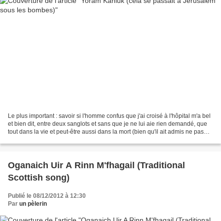
Le plus important : savoir si l'homme confus que j'ai croisé à l'hôpital m'a bel
et bien dit, entre deux sanglots et sans que je ne lui aie rien demandé, que
tout dans la vie et peut-être aussi dans la mort (bien qu'il ait admis ne pas
avoir encore testé...
Oganaich Uir A Rinn M'fhagail (Traditional
Scottish song)
Publié le 08/12/2012 à 12:30
Par
un pèlerin