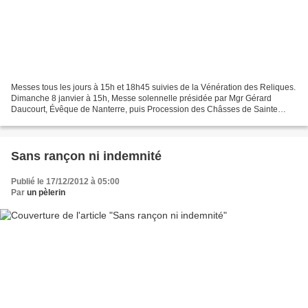
Messes tous les jours à 15h et 18h45 suivies de la Vénération des Reliques.
Dimanche 8 janvier à 15h, Messe solennelle présidée par Mgr Gérard
Daucourt, Évêque de Nanterre, puis Procession des Châsses de Sainte
Geneviève et de Saint Marcel vers la cathédrale...
Sans rançon ni indemnité
Publié le 17/12/2012 à 05:00
Par
un pèlerin