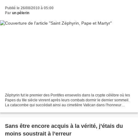
Publié le 26/08/2010 à 05:00
Par
un pèlerin
Zéphyrin fut le premier des Pontifes ensevelis dans la crypte célèbre où les
Papes du IIIe siècle vinrent après leurs combats dormir le dernier sommeil.
La catacombe qui succédait ainsi au cimetière Vatican dans l'honneur
d'abriter les vicaires du Christ...
Sans être encore acquis à la vérité, j’étais du
moins soustrait à l’erreur