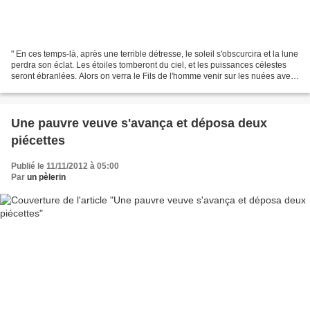
" En ces temps-là, après une terrible détresse, le soleil s'obscurcira et la lune
perdra son éclat. Les étoiles tomberont du ciel, et les puissances célestes
seront ébranlées. Alors on verra le Fils de l'homme venir sur les nuées avec
grande puissance...
Une pauvre veuve s'avança et déposa deux
piécettes
Publié le 11/11/2012 à 05:00
Par
un pèlerin