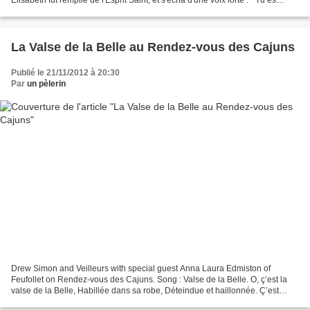
bénie entre toutes les femmes,...
La Valse de la Belle au Rendez-vous des Cajuns
Publié le 21/11/2012 à 20:30
Par
un pèlerin
Drew Simon and Veilleurs with special guest Anna Laura Edmiston of
Feufollet on Rendez-vous des Cajuns. Song : Valse de la Belle. O, ç’est la
valse de la Belle, Habillée dans sa robe, Déteindue et haillonnée. Ç’est
comme ça, J’l’avais vu longtemps passé,...