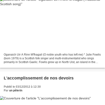
Oganaich Uir A Rinn M'fhagail (O noble youth who has left me) * Julie Fowlis
(born 1979) is a Scottish folk singer and multi-instrumentalist who sings
primarily in Scottish Gaelic. Fowlis grew up in North Uist, an island in the
Outer Hebrides, in a Gaelic-speaking...
L'accomplissement de nos devoirs
Publié le 03/12/2012 à 12:30
Par
un pèlerin