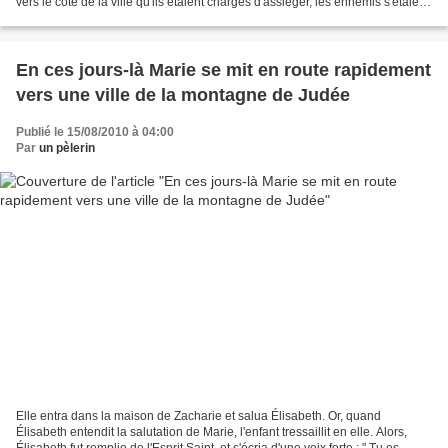
vers le côté de la ville qu'ils étaient chargés d'assiéger, les ennemis s'étaient
extrêmement fortifiés...
En ces jours-là Marie se mit en route rapidement
vers une ville de la montagne de Judée
Publié le 15/08/2010 à 04:00
Par
un pèlerin
Elle entra dans la maison de Zacharie et salua Élisabeth. Or, quand
Élisabeth entendit la salutation de Marie, l'enfant tressaillit en elle. Alors,
Élisabeth fut remplie de l'Esprit Saint, et s'écria d'une voix forte : " Tu es