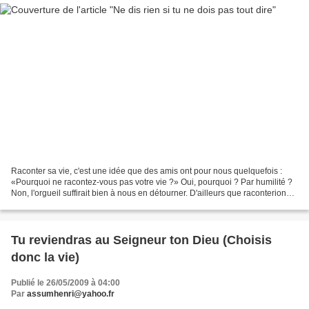
Raconter sa vie, c'est une idée que des amis ont pour nous quelquefois :
«Pourquoi ne racontez-vous pas votre vie ?» Oui, pourquoi ? Par humilité ?
Non, l'orgueil suffirait bien à nous en détourner. D'ailleurs que raconterions-
nous, si nous ne fûmes que...
Tu reviendras au Seigneur ton Dieu (Choisis
donc la vie)
Publié le 26/05/2009 à 04:00
Par
assumhenri@yahoo.fr