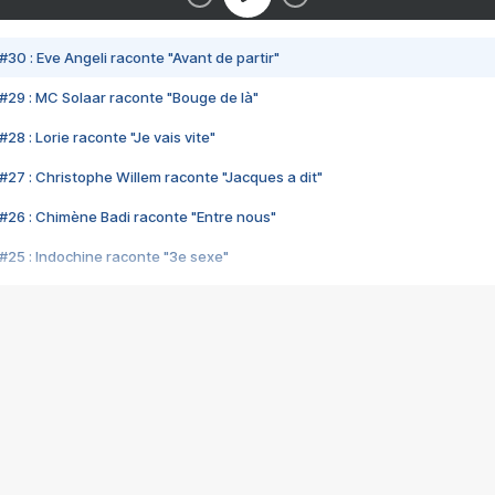
#30 : Eve Angeli raconte "Avant de partir"
#29 : MC Solaar raconte "Bouge de là"
28 : Lorie raconte "Je vais vite"
#27 : Christophe Willem raconte "Jacques a dit"
#26 : Chimène Badi raconte "Entre nous"
#25 : Indochine raconte "3e sexe"
#24 : Zaho raconte "C'est chelou"
#23 : Patrick Bruel raconte "Au café des délices"
#22 : Kyo raconte "Le chemin"
#21 : Nolwenn Leroy raconte "Cassé"
#20 : Patrick Hernandez raconte "Born to be alive"