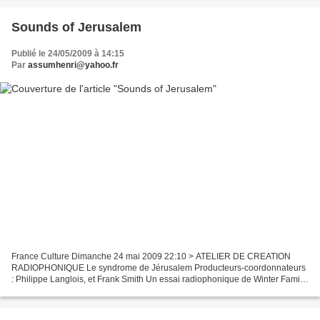
Sounds of Jerusalem
Publié le 24/05/2009 à 14:15
Par
assumhenri@yahoo.fr
France Culture Dimanche 24 mai 2009 22:10 > ATELIER DE CREATION
RADIOPHONIQUE Le syndrome de Jérusalem Producteurs-coordonnateurs
: Philippe Langlois, et Frank Smith Un essai radiophonique de Winter Family
Création : Ruth Rosenthal (narration) et Xavier...