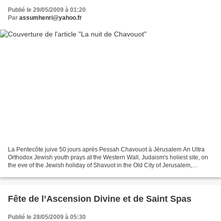
Publié le 29/05/2009 à 01:20
Par
assumhenri@yahoo.fr
La Pentecôte juive 50 jours après Pessah Chavouot à Jérusalem An Ultra
Orthodox Jewish youth prays at the Western Wall, Judaism's holiest site, on
the eve of the Jewish holiday of Shavuot in the Old City of Jerusalem,
Thursday, May 28, 2009 An Ultra Orthodox...
Fête de l’Ascension Divine et de Saint Spas
Publié le 28/05/2009 à 05:30