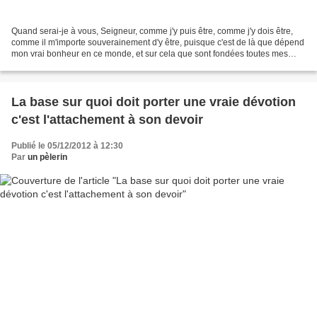
Quand serai-je à vous, Seigneur, comme j'y puis être, comme j'y dois être,
comme il m'importe souverainement d'y être, puisque c'est de là que dépend
mon vrai bonheur en ce monde, et sur cela que sont fondées toutes mes
espérances dans l'éternité ? Il...
La base sur quoi doit porter une vraie dévotion
c'est l'attachement à son devoir
Publié le 05/12/2012 à 12:30
Par
un pèlerin