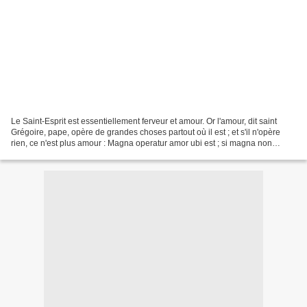
Le Saint-Esprit est essentiellement ferveur et amour. Or l'amour, dit saint
Grégoire, pape, opère de grandes choses partout où il est ; et s'il n'opère
rien, ce n'est plus amour : Magna operatur amor ubi est ; si magna non
operatur, amor non est. BOURDALOUE...