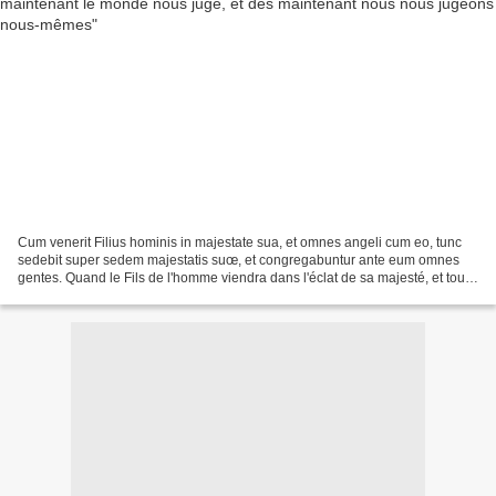
Cum venerit Filius hominis in majestate sua, et omnes angeli cum eo, tunc
sedebit super sedem majestatis suœ, et congregabuntur ante eum omnes
gentes. Quand le Fils de l'homme viendra dans l'éclat de sa majesté, et tous
les anges avec lui, alors il s'assiéra...