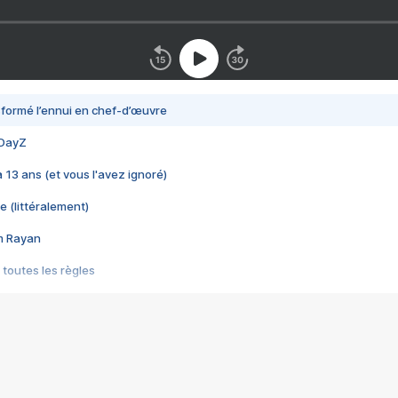
nsformé l’ennui en chef-d’œuvre
 DayZ
 a 13 ans (et vous l'avez ignoré)
e (littéralement)
im Rayan
 toutes les règles
s les jeux vidéo
us choquant de Rockstar ? - Le scandale BULLY
e plus moche de Steam