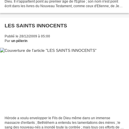
Dieu. Il n'appartient point au premier âge de l'Eglise ; son nom n'est point
écrit dans les livres du Nouveau Testament, comme ceux d'Etienne, de Jean,
et des enfants de Bethléhem....
LES SAINTS INNOCENTS
Publié le 28/12/2009 à 05:00
Par
un pèlerin
Hérode a voulu envelopper le Fils de Dieu même dans un immense
massacre d'enfants ; Bethléhem a entendu les lamentations des mères ; le
sang des nouveau-nés a inondé toute la contrée ; mais tous ces efforts de la