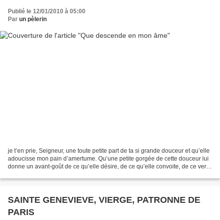
Publié le 12/01/2010 à 05:00
Par
un pèlerin
je t’en prie, Seigneur, une toute petite part de ta si grande douceur et qu’elle
adoucisse mon pain d’amertume. Qu’une petite gorgée de cette douceur lui
donne un avant-goût de ce qu’elle désire, de ce qu’elle convoite, de ce vers
quoi elle aspire au...
SAINTE GENEVIEVE, VIERGE, PATRONNE DE
PARIS