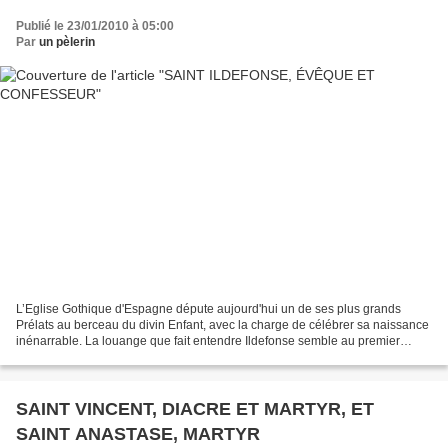
Publié le 23/01/2010 à 05:00
Par
un pèlerin
L’Eglise Gothique d'Espagne députe aujourd'hui un de ses plus grands
Prélats au berceau du divin Enfant, avec la charge de célébrer sa naissance
inénarrable. La louange que fait entendre Ildefonse semble au premier
abord n'avoir pour objet que l'honneur...
SAINT VINCENT, DIACRE ET MARTYR, ET
SAINT ANASTASE, MARTYR