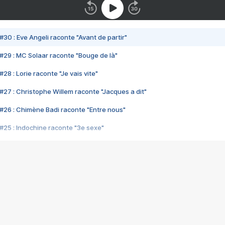
#30 : Eve Angeli raconte "Avant de partir"
#29 : MC Solaar raconte "Bouge de là"
28 : Lorie raconte "Je vais vite"
#27 : Christophe Willem raconte "Jacques a dit"
#26 : Chimène Badi raconte "Entre nous"
#25 : Indochine raconte "3e sexe"
#24 : Zaho raconte "C'est chelou"
#23 : Patrick Bruel raconte "Au café des délices"
#22 : Kyo raconte "Le chemin"
#21 : Nolwenn Leroy raconte "Cassé"
#20 : Patrick Hernandez raconte "Born to be alive"