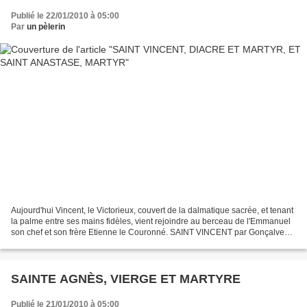
Publié le 22/01/2010 à 05:00
Par
un pèlerin
Aujourd'hui Vincent, le Victorieux, couvert de la dalmatique sacrée, et tenant
la palme entre ses mains fidèles, vient rejoindre au berceau de l'Emmanuel
son chef et son frère Etienne le Couronné. SAINT VINCENT par Gonçalves
L'Espagne l'a vu naître ;...
SAINTE AGNÈS, VIERGE ET MARTYRE
Publié le 21/01/2010 à 05:00