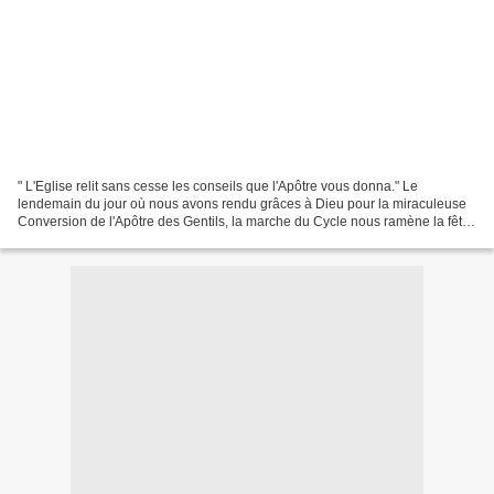
" L'Eglise relit sans cesse les conseils que l'Apôtre vous donna." Le
lendemain du jour où nous avons rendu grâces à Dieu pour la miraculeuse
Conversion de l'Apôtre des Gentils, la marche du Cycle nous ramène la fête
du plus cher disciple de cet homme...