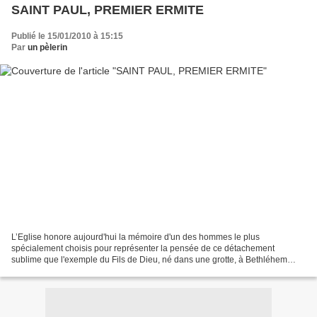
SAINT PAUL, PREMIER ERMITE
Publié le 15/01/2010 à 15:15
Par
un pèlerin
L’Eglise honore aujourd'hui la mémoire d'un des hommes le plus
spécialement choisis pour représenter la pensée de ce détachement
sublime que l'exemple du Fils de Dieu, né dans une grotte, à Bethléhem
révéla au monde. L'ermite Paul a tant estimé la pauvreté...