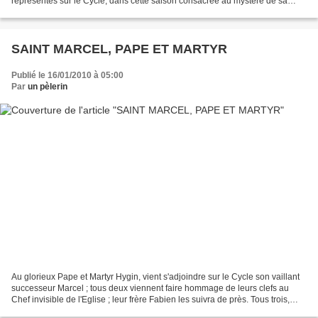
représentés sur le Cycle, dans cette saison consacrée au mystère de sa
Naissance. Parmi les saints Rois que...
SAINT MARCEL, PAPE ET MARTYR
Publié le 16/01/2010 à 05:00
Par
un pèlerin
Au glorieux Pape et Martyr Hygin, vient s'adjoindre sur le Cycle son vaillant
successeur Marcel ; tous deux viennent faire hommage de leurs clefs au
Chef invisible de l'Eglise ; leur frère Fabien les suivra de près. Tous trois,
émules des Mages, ils ont...