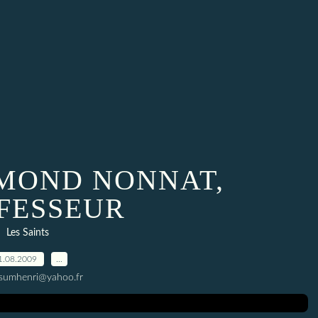
MOND NONNAT,
FESSEUR
Les Saints
1.08.2009
…
ssumhenri@yahoo.fr