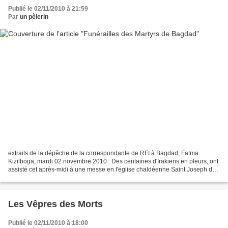
Publié le 02/11/2010 à 21:59
Par
un pèlerin
extraits de la dépêche de la correspondante de RFI à Bagdad, Fatma
Kizilboga, mardi 02 novembre 2010 : Des centaines d'Irakiens en pleurs, ont
assisté cet après-midi à une messe en l'église chaldéenne Saint Joseph de
Bagdad en mémoire des 46 fidèles chrétiens...
Les Vêpres des Morts
Publié le 02/11/2010 à 18:00