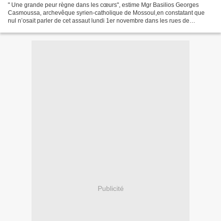
" Une grande peur règne dans les cœurs", estime Mgr Basilios Georges
Casmoussa, archevêque syrien-catholique de Mossoul,en constatant que
nul n’osait parler de cet assaut lundi 1er novembre dans les rues de
Karakosh. Les chrétiens redoutent en effet que...
Publicité