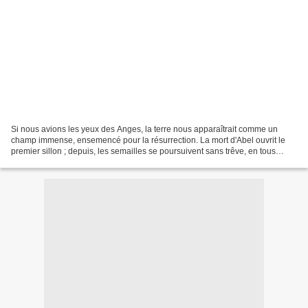
Si nous avions les yeux des Anges, la terre nous apparaîtrait comme un
champ immense, ensemencé pour la résurrection. La mort d'Abel ouvrit le
premier sillon ; depuis, les semailles se poursuivent sans trêve, en tous
lieux. Quels trésors déjà elle renferme...