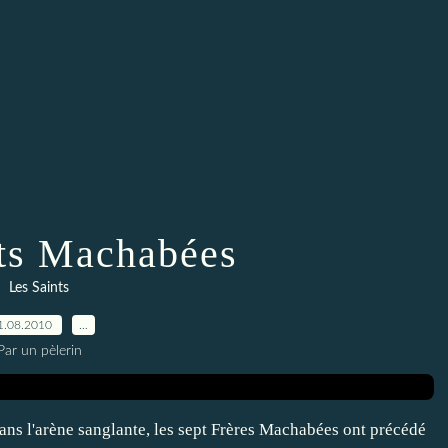
ts Machabées
Les Saints
1.08.2010
…
Par un pèlerin
, dans l'arène sanglante, les sept Frères Machabées ont précédé