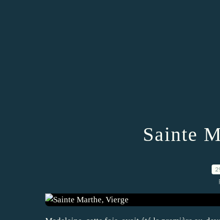
Sainte M
2