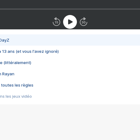
 DayZ
 a 13 ans (et vous l'avez ignoré)
e (littéralement)
im Rayan
 toutes les règles
s les jeux vidéo
us choquant de Rockstar ? - Le scandale BULLY
e plus moche de Steam
du RÊVE tourne au CAUCHEMAR