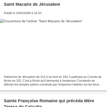
Saint Macaire de Jérusalem
Publié le 10/03/2009 à 10:53
Patriarche de Jérusalem de 313 à sa mort en 334, il participa au Concile de
Nicée en 325. C'est à Nicée qu'il demanda à l'empereur Constantin de
détruire les temples païens construits par l'empereur Hadrien sur les lieux
saints chrétiens. Constantin acquiesça...
Sainte Françoise Romaine qui précéda Mère
Teresa de Calcutta