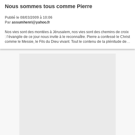
Nous sommes tous comme Pierre
Publié le 08/03/2009 à 10:06
Par
assumhenri@yahoo.fr
Nos vies sont des montées à Jérusalem, nos vies sont des chemins de croix
: l’évangile de ce jour nous invite à le reconnaître. Pierre a confessé le Christ
comme le Messie, le Fils du Dieu vivant. Tout le contenu de la plénitude de
la foi est donné là...